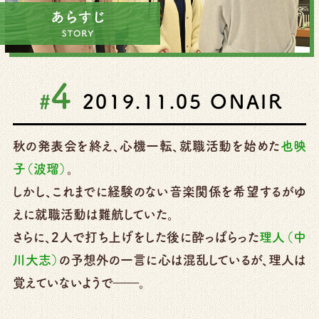
4
#
2019.11.05
ONAIR
秋の発表会を終え、心機一転、就職活動を始めた
也映
子（波瑠）
。
しかし、これまでに経験のない音楽関係を希望するがゆ
えに就職活動は難航していた。
さらに、2人で打ち上げをした後に酔っぱらった
理人（中
川大志）
の予想外の一言に心は混乱しているが、理人は
覚えていないようで――。