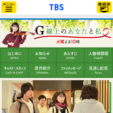
「TBSテレビ」トップ
サイドメニュー
はじめに
お知らせ
あらすじ
人物相関図
INTRO
NEWS
STORY
CHART
キャスト・スタッフ
原作紹介
ファンメッセージ
見逃し配信
CAST & STAFF
ORIGINAL
MESSAGE
Paravi