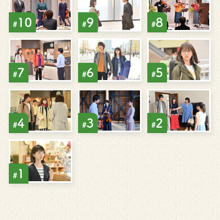
10
9
8
#
#
#
7
6
5
#
#
#
4
3
2
#
#
#
1
#