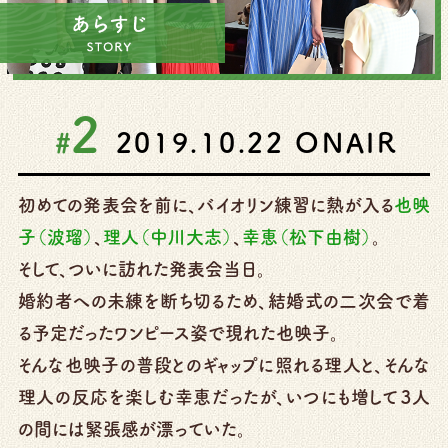
2
#
2019.10.22
ONAIR
初めての発表会を前に、バイオリン練習に熱が入る
也映
子（波瑠）
、
理人（中川大志）
、
幸恵（松下由樹）
。
そして、ついに訪れた発表会当日。
婚約者への未練を断ち切るため、結婚式の二次会で着
る予定だったワンピース姿で現れた也映子。
そんな也映子の普段とのギャップに照れる理人と、そんな
理人の反応を楽しむ幸恵だったが、いつにも増して３人
の間には緊張感が漂っていた。