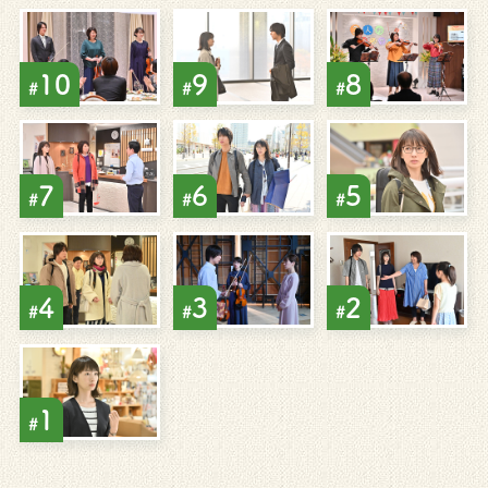
10
9
8
#
#
#
7
6
5
#
#
#
4
3
2
#
#
#
1
#