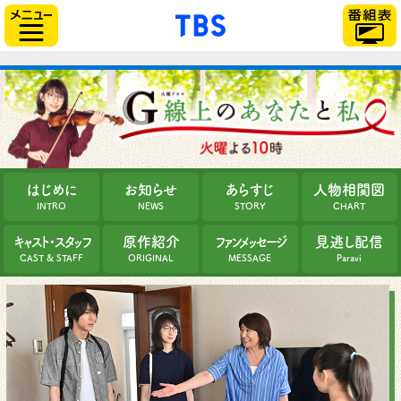
「TBSテレビ」トップ
サイドメニュー
はじめに
お知らせ
あらすじ
人物相関図
INTRO
NEWS
STORY
CHART
キャスト・スタッフ
原作紹介
ファンメッセージ
見逃し配信
CAST & STAFF
ORIGINAL
MESSAGE
Paravi