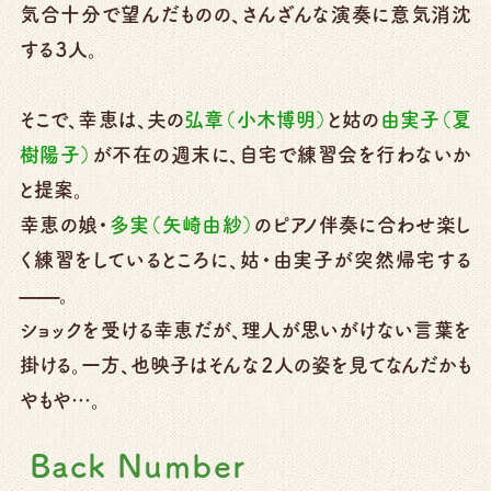
気合十分で望んだものの、さんざんな演奏に意気消沈
する３人。
そこで、幸恵は、夫の
弘章（小木博明）
と姑の
由実子（夏
樹陽子）
が不在の週末に、自宅で練習会を行わないか
と提案。
幸恵の娘・
多実（矢崎由紗）
のピアノ伴奏に合わせ楽し
く練習をしているところに、姑・由実子が突然帰宅する
——。
ショックを受ける幸恵だが、理人が思いがけない言葉を
掛ける。一方、也映子はそんな２人の姿を見てなんだかも
やもや…。
Back Number