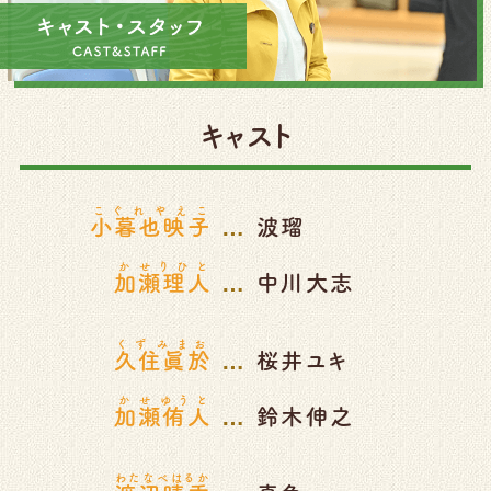
キャスト
こぐれやえこ
…
小暮也映子
波瑠
かせりひと
…
加瀬理人
中川大志
くずみまお
…
久住眞於
桜井ユキ
かせゆうと
…
加瀬侑人
鈴木伸之
わたなべはるか