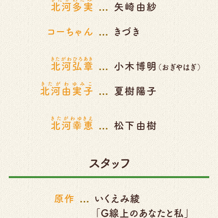
…
北河多実
矢崎由紗
…
コーちゃん
きづき
きたがわひろあき
…
北河弘章
小木博明
（おぎやはぎ）
きたがわゆみこ
…
北河由実子
夏樹陽子
きたがわゆきえ
…
北河幸恵
松下由樹
スタッフ
…
原作
いくえみ綾
「G線上のあなたと私」