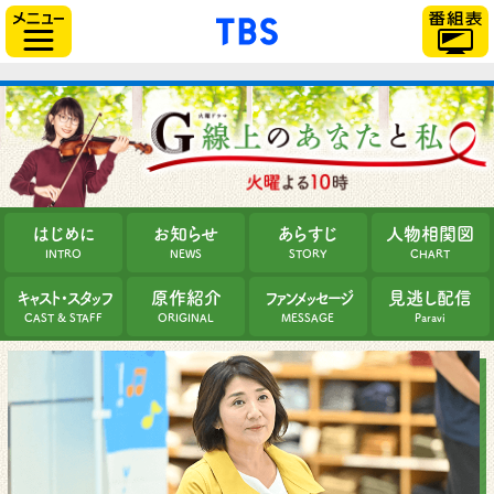
「TBSテレビ」トップ
サイドメニュー
はじめに
お知らせ
あらすじ
人物相関図
INTRO
NEWS
STORY
CHART
キャスト・スタッフ
原作紹介
ファンメッセージ
見逃し配信
CAST & STAFF
ORIGINAL
MESSAGE
Paravi