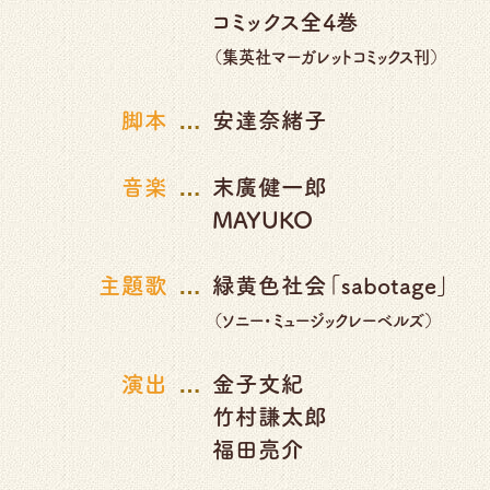
コミックス全4巻
（集英社マーガレットコミックス刊）
…
脚本
安達奈緒子
…
音楽
末廣健一郎
MAYUKO
…
主題歌
緑黄色社会「sabotage」
（ソニー・ミュージックレーベルズ）
…
演出
金子文紀
竹村謙太郎
福田亮介