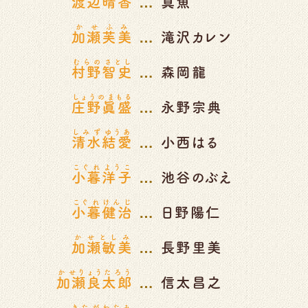
…
渡辺晴香
真魚
かせふみ
…
加瀬芙美
滝沢カレン
むらのさとし
…
村野智史
森岡龍
しょうのまもる
…
庄野眞盛
永野宗典
しみずゆうあ
…
清水結愛
小西はる
こぐれようこ
…
小暮洋子
池谷のぶえ
こぐれけんじ
…
小暮健治
日野陽仁
かせとしみ
…
加瀬敏美
長野里美
かせりょうたろう
…
加瀬良太郎
信太昌之
きたがわたみ