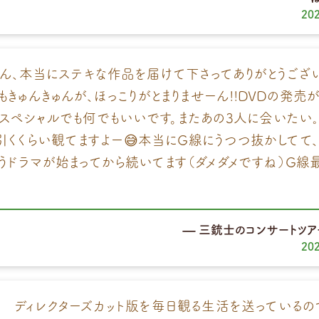
20
ん、本当にステキな作品を届けて下さってありがとうござい
もきゅんきゅんが、ほっこりがとまりませーん!!DVDの発売
はスペシャルでも何でもいいです。またあの3人に会いたい｡
引くくらい観てますよー😅本当にG線にうつつ抜かしてて
もうドラマが始まってから続いてます（ダメダメですね）G線最
三銃士のコンサートツア
20
 ディレクターズカット版を毎日観る生活を送っているの