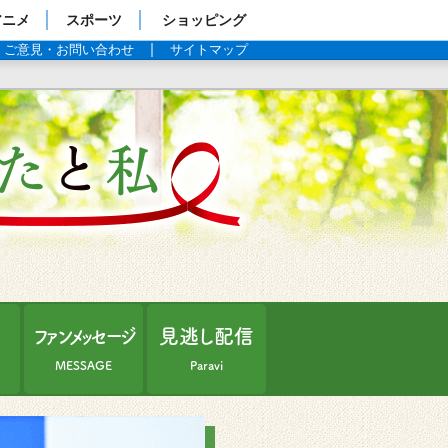
アニメ
スポーツ
ショッピング
ご意見・お問い合わせ
サイトマップ
G線上の
介
ファンメッセージ
見逃し配信
MESSAGE
Paravi