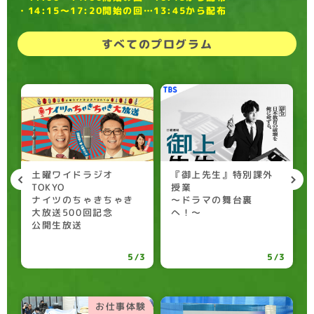
・14:15〜17:20開始の回…13:45から配布
すべてのプログラム
土曜ワイドラジオ
『御上先生』特別課外
TOKYO
授業
ナイツのちゃきちゃき
〜ドラマの舞台裏
大放送500回記念
へ！〜
公開生放送
4
5/3
5/3
お仕事体験