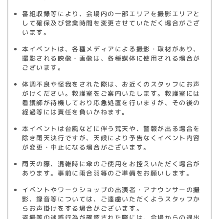
番組収録等により、会場内の一部エリアを撮影エリアと
して確保及び営業時間を変更させていただく場合がござ
います。
本イベントは、各種メディアによる撮影・取材があり、
撮影される映像・画像は、各種媒体に使用される場合が
ございます。
体調不良や怪我をされた際は、お近くのスタッフにお声
がけください。救護室をご案内いたします。救護室には
看護師が待機しており応急処置を行いますが、その後の
経過等には責任を負いかねます。
本イベントは台風などに伴う荒天や、警報が出る場合を
除き雨天決行ですが、天候により予告なくイベント内容
が変更・中止になる場合がございます。
雨天の際、混雑時に傘のご使用をお控えいただく場合が
あります。事前に雨合羽等のご準備をお願いします。
イベントやワークショップの出演者・アナウンサーの撮
影、録音等については、ご遠慮いただくようスタッフか
らお声掛けをする場合がございます。
盗撮等の迷惑行為が確認された際には、会場からの退出