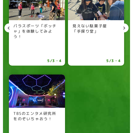
ロ
パラスポーツ「ボッチ
見えない駄菓子屋
ャ」を体験してみよ
「手探り堂」
う！
4
5/3・4
5/3・4
TBSのエンタメ研究所
をのぞいちゃおう！