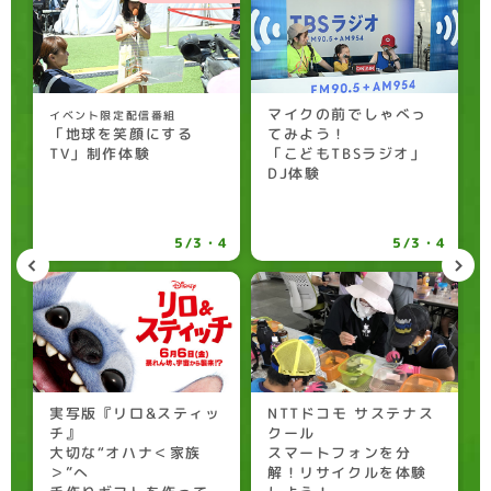
マイクの前でしゃべっ
イベント限定配信番組
「地球を笑顔にする
てみよう！
TV」制作体験
「こどもTBSラジオ」
DJ体験
5/3・4
5/3・4
実写版『リロ&スティッ
NTTドコモ サステナス
チ』
クール
大切な“オハナ＜家族
スマートフォンを分
＞”へ
解！リサイクルを体験