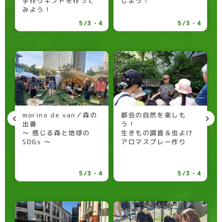
手作りギフトを作って
しよう！
みよう！
5/3・4
5/3・4
morino de van／森の
都会の自然を楽しも
出番
う！
〜 感じる森と地球の
生きもの調査＆虫よけ
SDGs 〜
アロマスプレー作り
/3
5/3・4
5/3・4