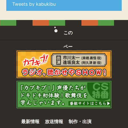
新作OVA 大喜利「ちよこれいと合戦」一部映像公開！
Tweets by kabukibu
グッズ情報更新！
2017年6月22日
8/6（日）アニメイト池袋本店イベント追加キャスト決
定！
この
第12話あらすじ＆場面カット公開！
2017年6月20日
ペー
6/22（木）「カブキブ！～幕間 その三～」にて「カブ
キブ！」ＢＤ＆ＤＶＤＢＯＸ会場予約＋グッズ先行販売
決定！
ジの
2017年6月15日
第11話あらすじ＆場面カット公開！
先頭
2017年6月9日
6/22（木） LOFT9 Shibuyaにて第12話先行上映イベン
へ
ト決定！
パッケージ上下巻 ジャケット画像追加
店舗別オリジナル特典 画像公開！
2017年6月8日
第10話あらすじ＆場面カット公開！
最新情報
放送情報
制作・出演
2017年6月2日