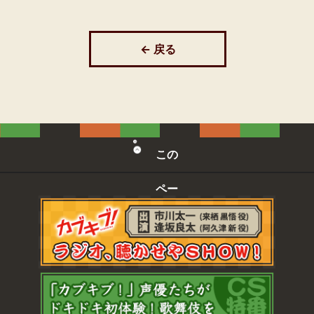
← 戻る
この
ペー
ジの
先頭
へ