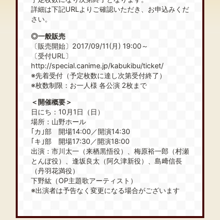
詳細は下記URLよりご確認いただき、お申込みくだ
さい。
◎一般販売
〔販売開始〕2017/09/11(月) 19:00～
〔受付URL〕
http://special.canime.jp/kabukibu/ticket/
※先着受付（予定枚数に達し次第受付終了）
※枚数制限：お一人様 各公演 2枚まで
＜開催概要＞
日にち：10月1日（日）
場所：山野ホール
｢カ｣部 開場14:00／開演14:30
｢キ｣部 開場17:30／開演18:00
出演：市川太一（来栖黒悟役）、梅原裕一郎（村瀬
とんぼ役）、逢坂良太（阿久津新役）、島﨑信長
（丹羽花満役）
下野紘（OP主題歌アーティスト）
※出演者は予告なく変更になる場合がございます