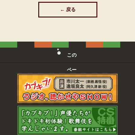
← 戻る
この
ペー
ジの
先頭
へ