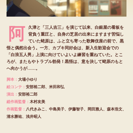
阿久津と「三人吉三」を演じて以来、白銀屋の看板を
背負う重圧と、自身の芝居の出来にますます苦悩し
ていた蛯原は、ふと立ち寄った歌舞伎座の前で、黒
悟と偶然出会う。一方、カブキ同好会は、新入生歓迎会での
「白浪五人男」上演に向けていよいよ練習を重ねていた。とこ
ろが、またもやトラブル勃発！黒悟は、意を決して蛯原のもと
へ向かうが……。
脚本：
大場小ゆり
絵コンテ：
安部裕二郎、米田和弘
演出：
安部裕二郎
総作画監督：
木村友美
作画監督：
八代きみこ、中島美子、伊藤智子、岡田雅人、森本浩文、
清水勝祐、浅井昭人