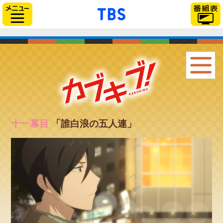
// Can also be used with $(document).ready()
「TBSテレビ」トップ
サイドメニュー
十一幕目
「誰白浪の五人連」