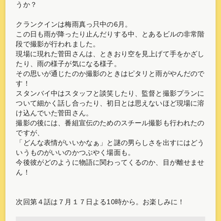
うか？
クランクインは梅雨真っ只中の6月。
この日も雨が降ったり止んだりする中、とあるビルの非常階
段で撮影が行われました。
現場に現れた菅田さんは、ときおり空を見上げて手をかざし
たり、雨の様子が気になる様子。
その思いが通じたのか撮影のときはピタリと雨がやんだので
す！
スタンバイ中はスタッフと談笑したり、監督と撮影プランに
ついて細かく話し合ったり、初日とは思えないほど現場に溶
け込んでいた菅田さん。
撮影の後には、番組宣伝のためのスチール撮影も行われたの
ですが、
「どんな表情がいいかなぁ」と謎の男らしさを出すにはどう
いうものがいいのかつぶやく場面も。
今後彼がどのように物語に関わってくるのか、目が離せませ
ん！
次回第４話は７月１７日よる10時から。お楽しみに！