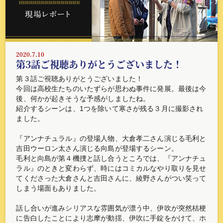
2020.7.10
第3話ご視聴ありがとうございました！
第３話ご視聴ありがとうございました！
今回は高校生たちのいたずらが思わぬ事件に発展。最後は今
後、何かが起きそうな予感がしましたね。
紹介するシーンは、1つを除いて寒さが残る３月に撮影され
ました。
『アンナチュラル』の登場人物、大倉孝二さん演じる毛利と
吉田ウーロン太さん演じる向島が登場するシーン。
毛利と向島が第４機捜と話し合うところでは、『アンナチュ
ラル』のときと変わらず、時にはコミカルなやり取りを見せ
てくださった大倉さんと吉田さんに、綾野さんがつい笑って
しまう場面もありました。
話し合いが進みシリアスな雰囲気が漂う中、伊吹が突然桔梗
に告白したことにより志摩が動揺、伊吹に手錠をかけて、ホ