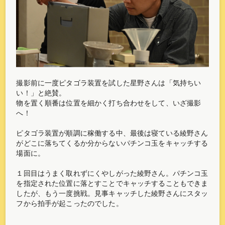
撮影前に一度ピタゴラ装置を試した星野さんは「気持ちい
い！」と絶賛。
物を置く順番は位置を細かく打ち合わせをして、いざ撮影
へ！
ピタゴラ装置が順調に稼働する中、最後は寝ている綾野さん
がどこに落ちてくるか分からないパチンコ玉をキャッチする
場面に。
１回目はうまく取れずにくやしがった綾野さん。パチンコ玉
を指定された位置に落とすことでキャッチすることもできま
したが、もう一度挑戦。見事キャッチした綾野さんにスタッ
フから拍手が起こったのでした。