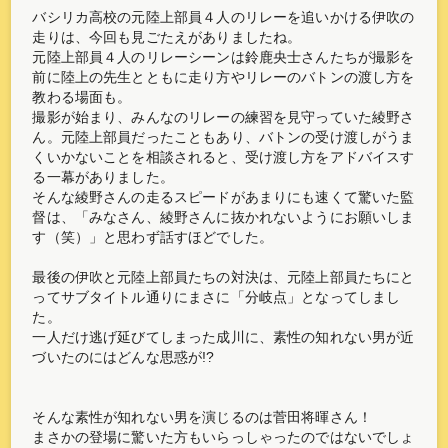
バシリカ高校の元陸上部員４人のリレーを追いかける伊吹の
走りは、今回も見ごたえがありましたね。
元陸上部員４人のリレーシーンは鈴鹿央士さんたちが撮影を
前に陸上の先生とともに走り方やリレーのバトンの渡し方を
教わる場面も。
撮影が始まり、みんなのリレーの練習を見守っていた綾野さ
ん。元陸上部員だったこともあり、バトンの受け渡しがうま
くいかないことを相談されると、受け渡し方をアドバイスす
る一幕がありました。
そんな綾野さんの走るスピードがあまりにも速くて驚いた監
督は、「みなさん、綾野さんに抜かれないようにお願いしま
す（笑）」と思わず話すほどでした。
最後の伊吹と元陸上部員たちの対決は、元陸上部員たちにと
ってサブタイトル通りにまさに「分岐点」となってしまし
た。
一人だけ逃げ延びてしまった成川に、素性の知れない男が近
づいたのにはどんな思惑が!?
そんな素性が知れない男を演じるのは菅田将暉さん！
まさかの登場に驚いた方もいらっしゃったのではないでしょ