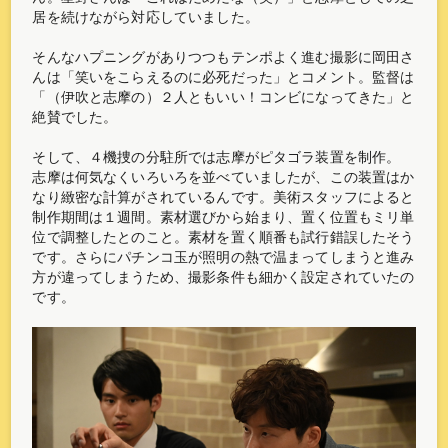
居を続けながら対応していました。
そんなハプニングがありつつもテンポよく進む撮影に岡田さ
んは「笑いをこらえるのに必死だった」とコメント。監督は
「（伊吹と志摩の）２人ともいい！コンビになってきた」と
絶賛でした。
そして、４機捜の分駐所では志摩がピタゴラ装置を制作。
志摩は何気なくいろいろを並べていましたが、この装置はか
なり緻密な計算がされているんです。美術スタッフによると
制作期間は１週間。素材選びから始まり、置く位置もミリ単
位で調整したとのこと。素材を置く順番も試行錯誤したそう
です。さらにパチンコ玉が照明の熱で温まってしまうと進み
方が違ってしまうため、撮影条件も細かく設定されていたの
です。