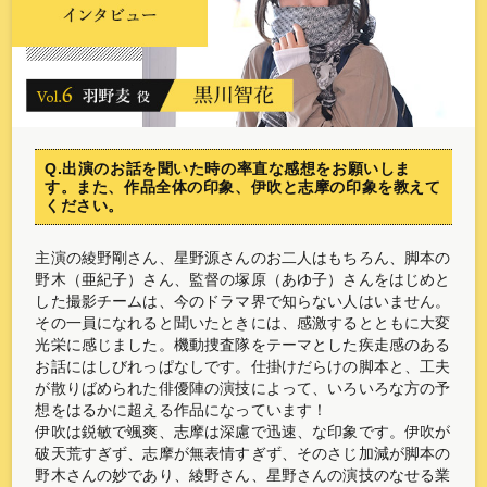
Q.出演のお話を聞いた時の率直な感想をお願いしま
す。また、作品全体の印象、伊吹と志摩の印象を教えて
ください。
主演の綾野剛さん、星野源さんのお二人はもちろん、脚本の
野木（亜紀子）さん、監督の塚原（あゆ子）さんをはじめと
した撮影チームは、今のドラマ界で知らない人はいません。
その一員になれると聞いたときには、感激するとともに大変
光栄に感じました。機動捜査隊をテーマとした疾走感のある
お話にはしびれっぱなしです。仕掛けだらけの脚本と、工夫
が散りばめられた俳優陣の演技によって、いろいろな方の予
想をはるかに超える作品になっています！
伊吹は鋭敏で颯爽、志摩は深慮で迅速、な印象です。伊吹が
破天荒すぎず、志摩が無表情すぎず、そのさじ加減が脚本の
野木さんの妙であり、綾野さん、星野さんの演技のなせる業