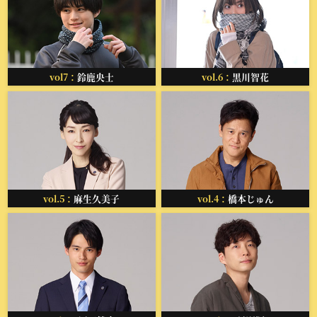
vol7：
鈴鹿央士
vol.6：
黒川智花
vol.5：
麻生久美子
vol.4：
橋本じゅん