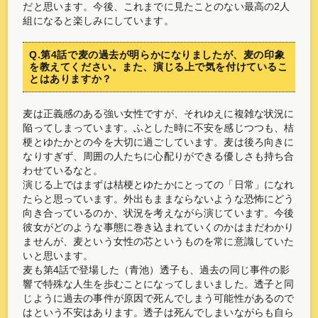
だと思います。今後、これまでに見たことのない最高の2人
組になると楽しみにしています。
Q.第4話で麦の過去が明らかになりましたが、麦の印象
を教えてください。また、演じる上で気を付けているこ
とはありますか？
麦は正義感のある強い女性ですが、それゆえに複雑な状況に
陥ってしまっています。ふとした時に不安を感じつつも、桔
梗とゆたかとの今を大切に過ごしています。麦は後ろ向きに
なりすぎず、周囲の人たちに心配りができる優しさも持ち合
わせているなと。
演じる上ではまずは桔梗とゆたかにとっての「日常」になれ
たらと思っています。外出もままならないような恐怖にどう
向き合っているのか、状況を考えながら演じています。今後
彼女がどのような事態に巻き込まれていくのかはまだわかり
ませんが、麦という女性の芯というものを常に意識していた
いと思います。
麦も第4話で登場した（青池）透子も、過去の同じ事件の影
響で特殊な人生を歩むことになってしまいました。透子と同
じように過去の事件が原因で死んでしまう可能性があるので
はという不安はあります。透子は死んでしまいながらも自ら