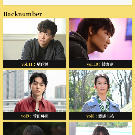
Backnumber
vol.11：
星野源
vol.10：
綾野剛
vol9：
菅田将暉
vol8：
渡邊圭祐