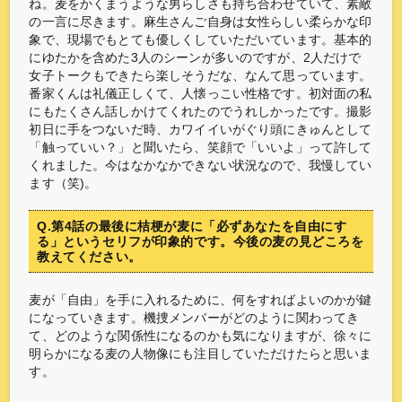
ね。麦をかくまうような男らしさも持ち合わせていて、素敵
の一言に尽きます。麻生さんご自身は女性らしい柔らかな印
象で、現場でもとても優しくしていただいています。基本的
にゆたかを含めた3人のシーンが多いのですが、2人だけで
女子トークもできたら楽しそうだな、なんて思っています。
番家くんは礼儀正しくて、人懐っこい性格です。初対面の私
にもたくさん話しかけてくれたのでうれしかったです。撮影
初日に手をつないだ時、カワイイいがぐり頭にきゅんとして
「触っていい？」と聞いたら、笑顔で「いいよ」って許して
くれました。今はなかなかできない状況なので、我慢してい
ます（笑)。
Q.第4話の最後に桔梗が麦に「必ずあなたを自由にす
る」というセリフが印象的です。今後の麦の見どころを
教えてください。
麦が「自由」を手に入れるために、何をすればよいのかが鍵
になっていきます。機捜メンバーがどのように関わってき
て、どのような関係性になるのかも気になりますが、徐々に
明らかになる麦の人物像にも注目していただけたらと思いま
す。