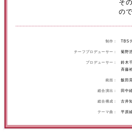
そ
の
TBS
制作：
菊野
チーフプロデューサー：
鈴木
プロデューサー：
斉藤
飯田
統括：
田中
総合演出：
古井
総合構成：
平原
テーマ曲：