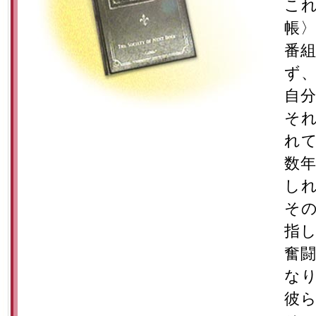
こ
帳
番
ず
自
そ
れ
数
し
そ
指
奮
な
彼