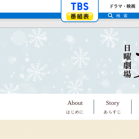
「TBSテレビ」ト
ドラマ・映画
番組表
検索
About
Story
はじめに
あらすじ