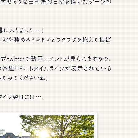
、幸せそうな田村家の日常を描いたシーンの
場に入りました…」
主演を務めるドキドキとワクワクを抱えて撮影
。
式twitterで動画コメントが見られますので、
の番組HPにもタイムラインが表示されている
ってみてくださいね。
クイン翌日には…、