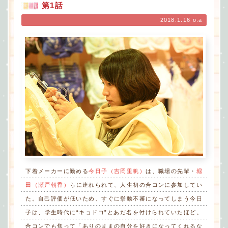
第1話
2018.1.16 o.a
下着メーカーに勤める
今日子（吉岡里帆）
は、職場の先輩・
堀
田（瀬戸朝香）
らに連れられて、人生初の合コンに参加してい
た。自己評価が低いため、すぐに挙動不審になってしまう今日
子は、学生時代に“キョドコ”とあだ名を付けられていたほど。
合コンでも焦って「ありのままの自分を好きになってくれるな