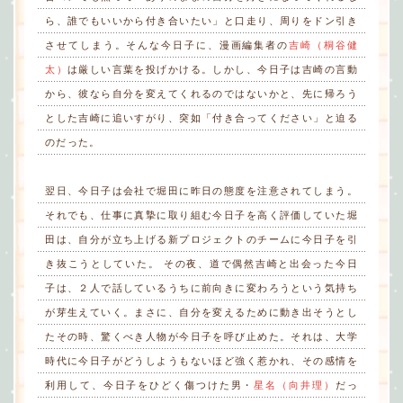
ら、誰でもいいから付き合いたい」と口走り、周りをドン引き
させてしまう。そんな今日子に、漫画編集者の
吉崎（桐谷健
太）
は厳しい言葉を投げかける。しかし、今日子は吉崎の言動
から、彼なら自分を変えてくれるのではないかと、先に帰ろう
とした吉崎に追いすがり、突如「付き合ってください」と迫る
のだった。
翌日、今日子は会社で堀田に昨日の態度を注意されてしまう。
それでも、仕事に真摯に取り組む今日子を高く評価していた堀
田は、自分が立ち上げる新プロジェクトのチームに今日子を引
き抜こうとしていた。 その夜、道で偶然吉崎と出会った今日
子は、２人で話しているうちに前向きに変わろうという気持ち
が芽生えていく。まさに、自分を変えるために動き出そうとし
たその時、驚くべき人物が今日子を呼び止めた。それは、大学
時代に今日子がどうしようもないほど強く惹かれ、その感情を
利用して、今日子をひどく傷つけた男・
星名（向井理）
だっ