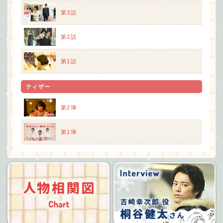
第3話
第2話
第1話
ティザー
第2弾
第1弾
人物相関図