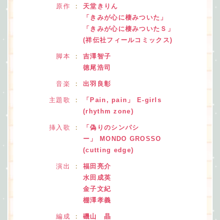
原作
：
天堂きりん
「きみが心に棲みついた」
「きみが心に棲みついたＳ」
(祥伝社フィールコミックス)
脚本
：
吉澤智子
徳尾浩司
音楽
：
出羽良彰
主題歌
：
「Pain, pain」 E-girls
(rhythm zone)
挿入歌
：
「偽りのシンパシ
ー」 MONDO GROSSO
(cutting edge)
演出
：
福田亮介
水田成英
金子文紀
棚澤孝義
編成
：
磯山 晶