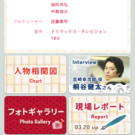
池田尚弘
中島啓介
プロデューサー
：
佐藤敦司
製作
：
ドリマックス・テレビジョン
TBS
人物相関図
フォトギャラリー
03.20 up