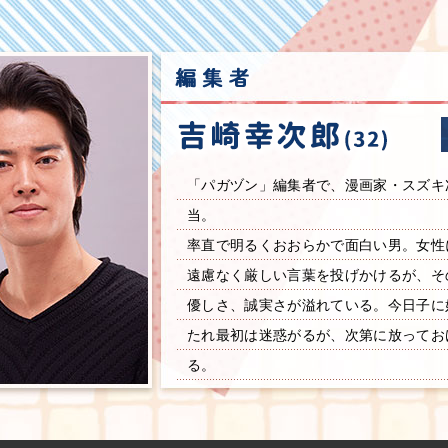
「パガヅン」編集者で、漫画家・スズキ
当。
率直で明るくおおらかで面白い男。女性
遠慮なく厳しい言葉を投げかけるが、そ
優しさ、誠実さが溢れている。今日子に
たれ最初は迷惑がるが、次第に放ってお
る。
漫画編集者としても優秀で周囲からの信
が、実は小説家になりたい夢を持ってい