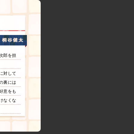
次郎を担
に対して
の裏には
好意をも
けなくな
頼も厚い
た。