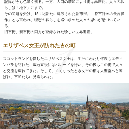
記憶が今も色濃く残る。一方、人口の増加により街は高層化。人々の暮
らしは「地下」にまで。
その問題を受け、18世紀新たに建設された新市街。「都市計画の最高傑
作」とも言われ、理想の暮らしを追い求めた人々の思いが息づいてい
る。
旧市街、新市街の両方が登録された珍しい世界遺産。
エリザベス女王が訪れた古の町
スコットランドを愛したエリザベス女王は、生涯にわたり何度もエディ
ンバラを訪れた。戴冠直後にはパレードを行い、その後もこの街で人々
と交流を重ねてきた。そして、亡くなったとき女王の棺は大聖堂へと運
ばれ、市民たちに見送られた。