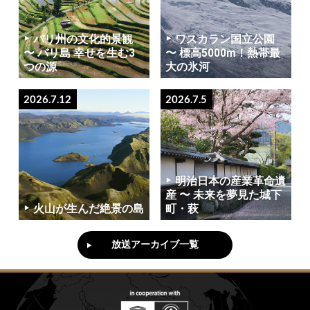
バリ州の文化的景観
ワスカラン国立公園
〜 バリ島 幸せを生む3
〜 標高5000m！熱帯最
つの源
大の氷河
2026.7.12
2026.7.5
明治日本の産業革命遺
産 〜 未来を夢見た城下
火山が生んだ絶景の島
町・萩
放送アーカイブ一覧