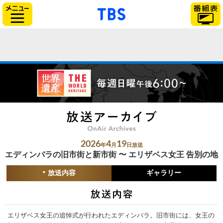
「TBSテレビ」トップ
サイドメニュー
2026
4
19
年
月
日放送
エディンバラの旧市街と新市街 〜 エリザベス女王 告別の地
放送内容
ギャラリー
エリザベス女王の追悼式が行われたエディンバラ。旧市街には、女王の