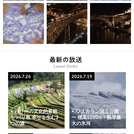
2026.7.26
2026.7.19
バリ州の文化的景観
ワスカラン国立公園
〜 バリ島 幸せを生む3
〜 標高5000m！熱帯最
つの源
大の氷河