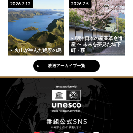
2026.7.12
2026.7.5
明治日本の産業革命遺
産 〜 未来を夢見た城下
火山が生んだ絶景の島
町・萩
放送アーカイブ一覧