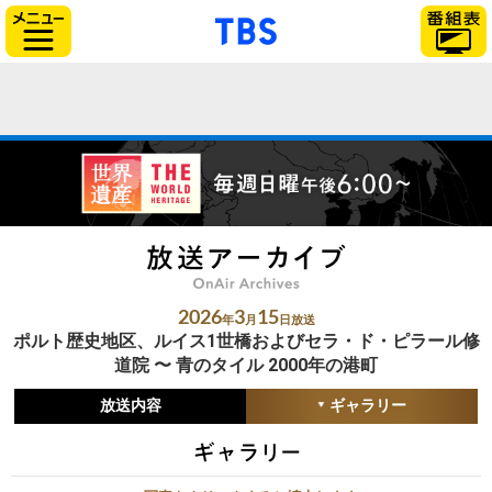
「TBSテレビ」トップ
サイドメニュー
2026
3
15
年
月
日放送
ポルト歴史地区、ルイス1世橋およびセラ・ド・ピラール修
道院 〜 青のタイル 2000年の港町
放送内容
ギャラリー