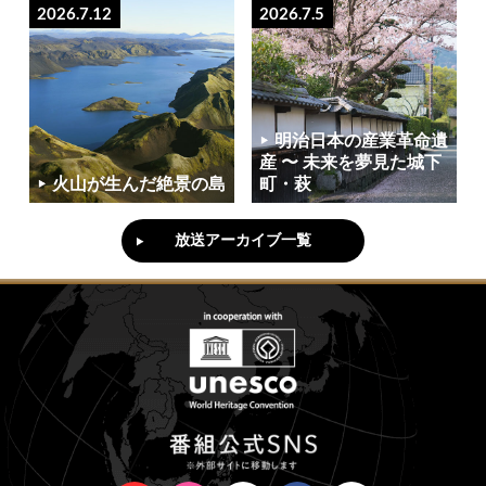
2026.7.12
2026.7.5
明治日本の産業革命遺
産 〜 未来を夢見た城下
火山が生んだ絶景の島
町・萩
放送アーカイブ一覧