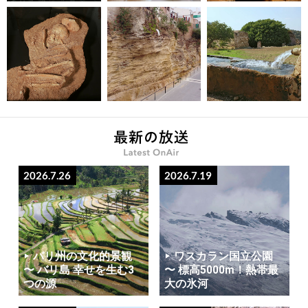
2026.7.26
2026.7.19
バリ州の文化的景観
ワスカラン国立公園
〜 バリ島 幸せを生む3
〜 標高5000m！熱帯最
つの源
大の氷河