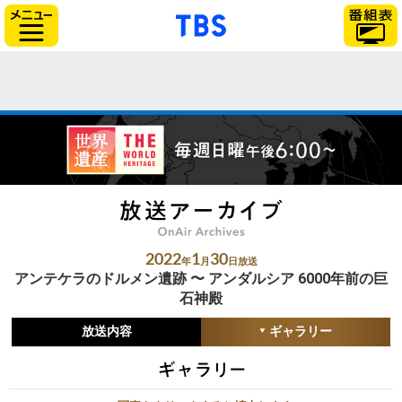
「TBSテレビ」トップ
サイドメニュー
2022
1
30
年
月
日放送
アンテケラのドルメン遺跡 〜 アンダルシア 6000年前の巨
石神殿
放送内容
ギャラリー