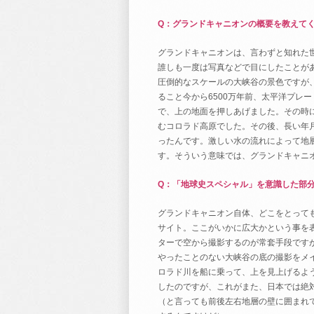
Q：グランドキャニオンの概要を教えて
グランドキャニオンは、言わずと知れた
誰しも一度は写真などで目にしたことが
圧倒的なスケールの大峡谷の景色ですが、
ること今から6500万年前、太平洋プレ
で、上の地面を押しあげました。その時
むコロラド高原でした。その後、長い年月
ったんです。激しい水の流れによって地
す。そういう意味では、グランドキャニ
Q：「地球史スペシャル」を意識した部
グランドキャニオン自体、どこをとって
サイト。ここがいかに広大かという事を
ターで空から撮影するのが常套手段です
やったことのない大峡谷の底の撮影をメ
ロラド川を船に乗って、上を見上げるよ
したのですが、これがまた、日本では絶
（と言っても前後左右地層の壁に囲まれ