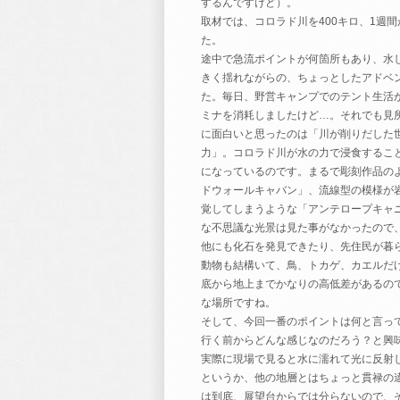
するんですけど）。
取材では、コロラド川を400キロ、1週
た。
途中で急流ポイントが何箇所もあり、水
きく揺れながらの、ちょっとしたアドベ
た。毎日、野営キャンプでのテント生活
ミナを消耗しましたけど…。それでも見
に面白いと思ったのは「川が削りだした
力」。コロラド川が水の力で浸食するこ
になっているのです。まるで彫刻作品の
ドウォールキャバン」、流線型の模様が
覚してしまうような「アンテロープキャ
な不思議な光景は見た事がなかったので
他にも化石を発見できたり、先住民が暮
動物も結構いて、鳥、トカゲ、カエルだ
底から地上までかなりの高低差があるの
な場所ですね。
そして、今回一番のポイントは何と言って
行く前からどんな感じなのだろう？と興
実際に現場で見ると水に濡れて光に反射
というか、他の地層とはちょっと貫禄の
は到底、展望台からでは分らないので、