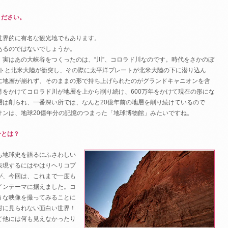
ください。
世界的に有名な観光地でもあります。
あるのではないでしょうか。
実はあの大峡谷をつくったのは、“川”、コロラド川なのです。時代をさかのぼ
ートと北米大陸が衝突し、その際に太平洋プレートが北米大陸の下に潜り込ん
に地層が崩れず、そのままの形で持ち上げられたのがグランドキャニオンを含
をかけてコロラド川が地層を上から削り続け、600万年をかけて現在の形にな
層は削られ、一番深い所では、なんと20億年前の地層を削り続けているので
オンは、地球20億年分の記憶のつまった「地球博物館」みたいですね。
分とは？
も地球史を語るにふさわしい
表現するにはやはりヘリコプ
が、今回は、これまで一度も
インテーマに据えました。コ
うな映像を撮ってみることに
対に見られない面白い世界！
て他には何も見えなかったり