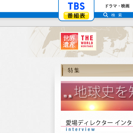
「TBSテレビ」ト
ドラマ・映画
番組表
検索