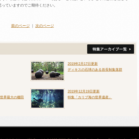
思っていますのでご期待ください。
前のページ
｜
次のページ
2019年2月17日更新
ディキスの石球のある首長制集落群
2019年12月19日更新
世界最大の棚田
特集「カリブ海の世界遺産」