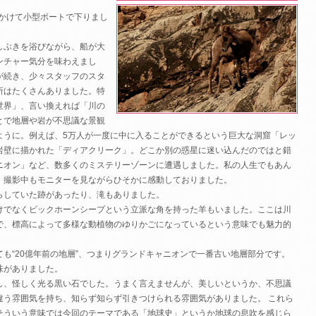
間かけて小型ボートで下りまし
しぶきを浴びながら、船が大
ンチャー気分を味わえまし
が続き、少々スタッフのスタ
所はたくさんありました。特
世界」、言い換えれば「川の
とで地層や岩が不思議な景観
ように。例えば、5万人が一度に中に入ることができるという巨大な洞窟「レッ
岩壁に描かれた「ディアクリーク」。どこか別の惑星に迷い込んだのではと錯
ニオン」など、数多くのミステリーゾーンに遭遇しました。私の人生でもあん
、撮影中もモニターを見ながらひそかに感動しておりました。
らしていた跡があったり、滝もありました。
けでなくビックホーンシープという立派な角を持った羊もいました。ここは川
で、標高によって多様な動植物のゆりかごになっているという意味でも魅力的
も“20億年前の地層”、つまりグランドキャニオンで一番古い地層部分です。
味がありました。
し、怪しく光る黒い石でした。うまく言えませんが、美しいというか、不思議
違う雰囲気を持ち、知らず知らず引きつけられる雰囲気がありました。 これら
そういう意味では今回のテーマである「地球史」というか地球の息吹を感じら