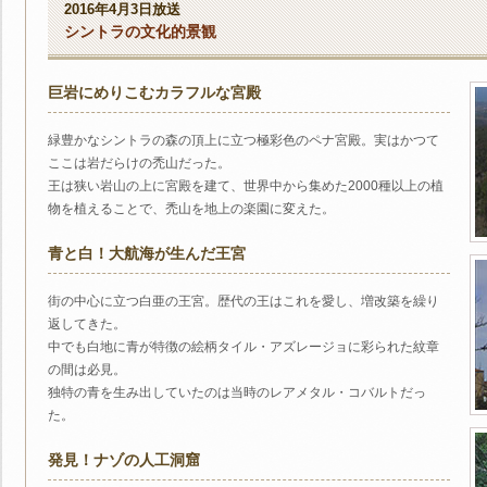
2016年4月3日放送
シントラの文化的景観
巨岩にめりこむカラフルな宮殿
緑豊かなシントラの森の頂上に立つ極彩色のペナ宮殿。実はかつて
ここは岩だらけの禿山だった。
王は狭い岩山の上に宮殿を建て、世界中から集めた2000種以上の植
物を植えることで、禿山を地上の楽園に変えた。
青と白！大航海が生んだ王宮
街の中心に立つ白亜の王宮。歴代の王はこれを愛し、増改築を繰り
返してきた。
中でも白地に青が特徴の絵柄タイル・アズレージョに彩られた紋章
の間は必見。
独特の青を生み出していたのは当時のレアメタル・コバルトだっ
た。
発見！ナゾの人工洞窟