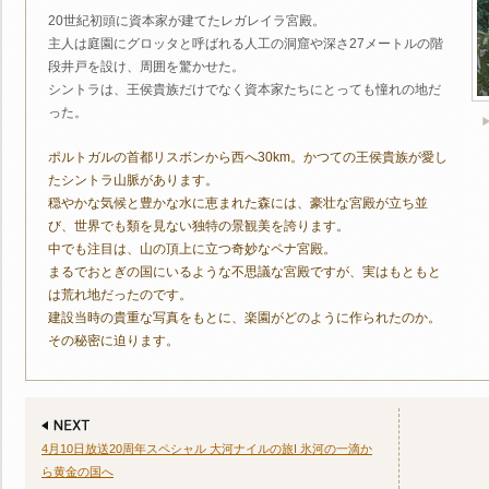
20世紀初頭に資本家が建てたレガレイラ宮殿。
主人は庭園にグロッタと呼ばれる人工の洞窟や深さ27メートルの階
段井戸を設け、周囲を驚かせた。
シントラは、王侯貴族だけでなく資本家たちにとっても憧れの地だ
った。
ポルトガルの首都リスボンから西へ30km。かつての王侯貴族が愛し
たシントラ山脈があります。
穏やかな気候と豊かな水に恵まれた森には、豪壮な宮殿が立ち並
び、世界でも類を見ない独特の景観美を誇ります。
中でも注目は、山の頂上に立つ奇妙なペナ宮殿。
まるでおとぎの国にいるような不思議な宮殿ですが、実はもともと
は荒れ地だったのです。
建設当時の貴重な写真をもとに、楽園がどのように作られたのか。
その秘密に迫ります。
4月10日放送20周年スペシャル 大河ナイルの旅I 氷河の一滴か
ら黄金の国へ