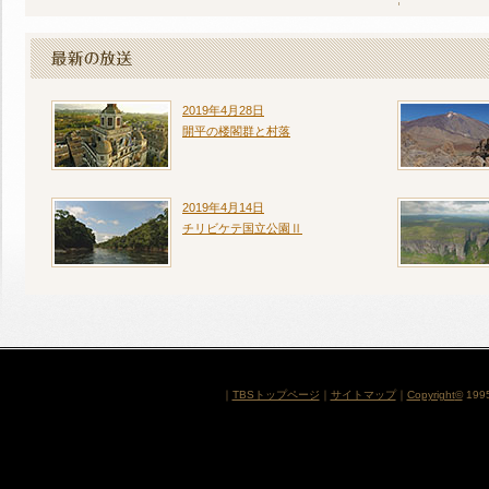
2019年4月28日
開平の楼閣群と村落
2019年4月14日
チリビケテ国立公園Ⅱ
｜
TBSトップページ
｜
サイトマップ
｜
Copyright
©
1995