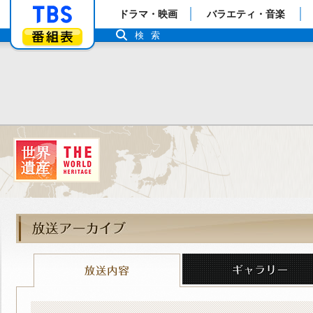
「TBSテレビ」トップページ
ドラマ・映画
バラエティ・音楽
番組表
検索