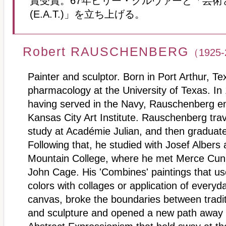
賞受賞。67年ビリー・クルヴァーと「芸術
(E.A.T.)」を立ち上げる。
Robert RAUSCHENBERG
（1925-
Painter and sculptor. Born in Port Arthur, Te
pharmacology at the University of Texas. In 
having served in the Navy, Rauschenberg enr
Kansas City Art Institute. Rauschenberg trav
study at Académie Julian, and then graduate
Following that, he studied with Josef Albers 
Mountain College, where he met Merce Cu
John Cage. His 'Combines' paintings that us
colors with collages or application of everyd
canvas, broke the boundaries between tradit
and sculpture and opened a new path away 