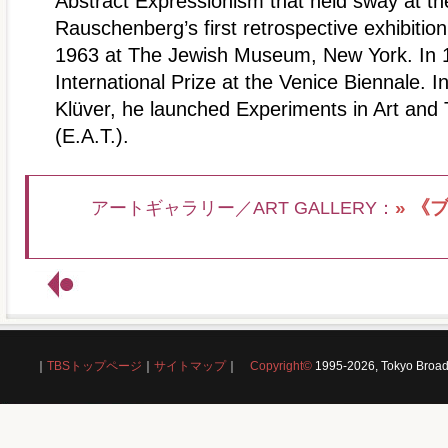
Abstract Expressionism that held sway at th
Rauschenberg’s first retrospective exhibition
1963 at The Jewish Museum, New York. In 
International Prize at the Venice Biennale. In
Klüver, he launched Experiments in Art and
(E.A.T.).
» 《
アートギャラリー／ART GALLERY：
｜
TBSトップページ
｜
サイトマップ
｜
Copyright
©
1995-2026, Tokyo Broadc