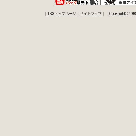
｜
TBSトップページ
｜
サイトマップ
｜
Copyright
©
1995