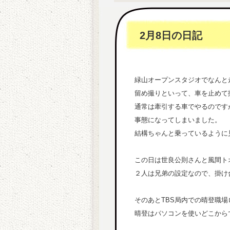
2月8日の日記
緑山オープンスタジオでなんと
留め撮りといって、車を止めて
通常は牽引する車でやるのです
事態になってしまいました。
結構ちゃんと乗っているように
この日は世良公則さんと風間ト
２人は兄弟の設定なので、掛け
そのあとTBS局内での晴登職場
晴登はパソコンを使いどこから