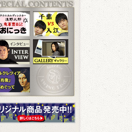
「ルクレツィアの肖像」をめぐ
って～古堀杏子～
3.06.07
第9話あらすじ
千葉VS入江 #9
第8話ギャラリー
第8話プレゼントクイズ
「ルクレツィアの肖像」をめぐ
って～岩月櫂・笹原瑠衣～
3.05.31
宝塚歌劇団のみなさんから動画
が届きました！
3.05.31
オリジナル・サウンドトラック
発売決定！
3.05.31
第8話あらすじ
千葉VS入江 #8
第7話ギャラリー
第7話プレゼントクイズ
「ルクレツィアの肖像」をめぐ
って～増田公造～
3.05.28
千葉VS入江 #7 UP！
3.05.24
第7話あらすじ
千葉VS入江 番外編
第6話ギャラリー
第6話プレゼントクイズ
「ルクレツィアの肖像」をめぐ
って～スウィング・タイム～
3.05.17
ノベライズ第二弾発売決定！