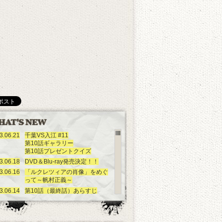
3.06.21
千葉VS入江 #11
第10話ギャラリー
第10話プレゼントクイズ
3.06.18
DVD＆Blu-ray発売決定！！
3.06.16
「ルクレツィアの肖像」をめぐ
って～帆村正義～
3.06.14
第10話（最終話）あらすじ
千葉VS入江 #10
第9話ギャラリー
第9話プレゼントクイズ