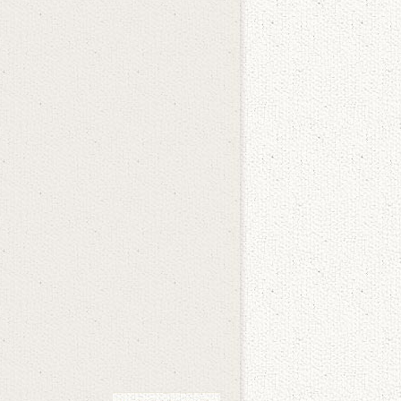
3.05.17
第6話あらすじ
千葉VS入江 #6
第5話ギャラリー
第5話プレゼントクイズ
「ルクレツィアの肖像」をめぐ
って～火岡均～
3.05.10
第5話あらすじ
千葉VS入江 #5
第4話ギャラリー
第4話プレゼントクイズ
「ルクレツィアの肖像」をめぐ
って～南真一～
3.05.03
第4話あらすじ
千葉VS入江 #4
第3話ギャラリー
第3話プレゼントクイズ
「ルクレツィアの肖像」をめぐ
って～矢野昇太郎～
3.04.30
番宣情報を更新！
3.04.26
第3話あらすじ
千葉VS入江 #3
第2話ギャラリー
第2話プレゼントクイズ
「ルクレツィアの肖像」をめぐ
って～新美晴登～
3.04.19
第2話あらすじ