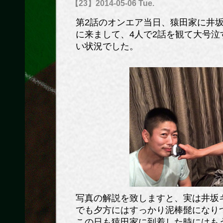
【23】2014-05-06 Tue.
第2話のオンエア当日、猿田家に井
に来まして、4人で2話を観て大号
い状況でした。
写真の解説を致しますと、実は井坂
でも夕方にはすっかり泥棒髭になり
この日も猿田家に到着した時にはも