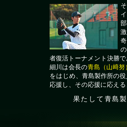
そ
イ
部
激
奇
の
者復活トーナメント決勝で
細川は会長の
青島（山﨑努
をはじめ、青島製作所の役
応援し、その応援に応える
果たして青島