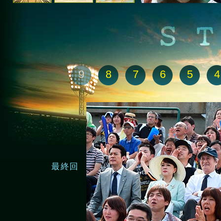
9
8
7
6
5
4
最終回