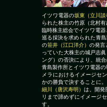
イツワ電器の
坂東（立川談
られた株主の竹原（北村有
臨時株主総会でイツワ電器
巡る採決を求められた青島
の
笹井（江口洋介）
の発言
っていた大株主の城戸志眞
ング）の否決により、統合
青島製作所とイツワ電器の
メラにおけるイメージセ
かの勝負で決することに。
細川（唐沢寿明）
は、開発
リまで諦めずにイメージセ
す。