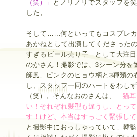
（笑）」
とノリノリでスタッフを
した。
そして……何といってもコスプレ
あかねとして出演してくださった
すぎるビール売り子」として大注目
のかさん！撮影では、3シーン分を
師風、ピンクのヒョウ柄と3種類の
し、スタッフ一同のハートをわし
（笑）。そんなおのさんは、
「猫耳
い！それぞれ髪型も違うし、とっ
す！けど、本当はすっごく緊張して
と撮影中におっしゃっていて、韓監