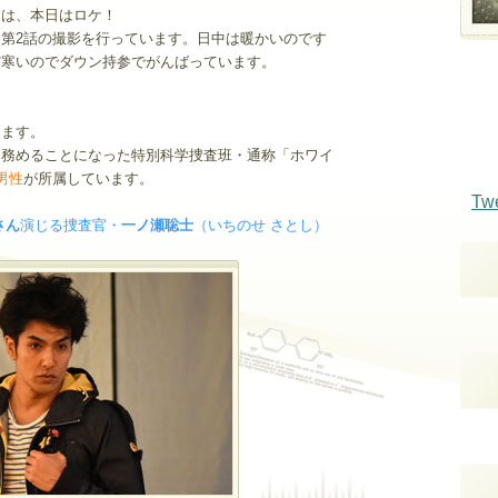
」は、本日はロケ！
第2話の撮影を行っています。日中は暖かいのです
だ寒いのでダウン持参でがんばっています。
ります。
を務めることになった特別科学捜査班・通称「ホワイ
男性
が所属しています。
Tw
さん
演じる捜査官・
一ノ瀬聡士
（いちのせ さとし）