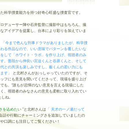
れた科学捜査能力を持つ好奇心旺盛な捜査官です。
プロデューサー陣や石井監督に撮影中はもちろん、撮
々なアイデアを提案し、台本により彩りを加えていま
、
「今まで色んな刑事ドラマがありましたが、科学捜
携わる作品なので、いい意味でパターンを覆したいな
せをして「ホワイト・ラボ」を作り上げ、視聴者のみ
ます。普段から仲良い宮迫くんと谷原くんと、そして
世代との共演も楽しみですし、薮くんの若い力にも
てます」
と北村さんがおっしゃっていたのですが、そ
タッフにも意見を聞いてくださって、現場を盛り上げ
でも、“誰もが忌憚のない意見を言える現場にした
なく、視聴者のみなさんの意見も柔軟に取り入れてい
たしね。
さを込めたい
”と北村さんは
「 天才の一ノ瀬だって
会話や行動にチャーミングさを追加していましたの
草や口調にも注目してご覧ください！