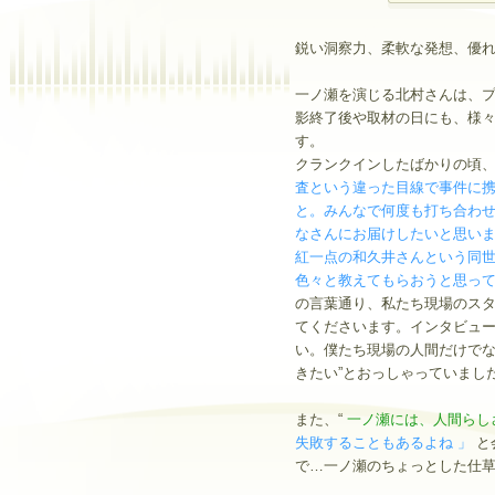
鋭い洞察力、柔軟な発想、優
一ノ瀬を演じる北村さんは、
影終了後や取材の日にも、様
す。
クランクインしたばかりの頃
査という違った目線で事件に
と。みんなで何度も打ち合わ
なさんにお届けしたいと思い
紅一点の和久井さんという同
色々と教えてもらおうと思っ
の言葉通り、私たち現場のス
てくださいます。インタビュー
い。僕たち現場の人間だけで
きたい”とおっしゃっていまし
また、“
一ノ瀬には、人間らし
失敗することもあるよね 」
と
で…一ノ瀬のちょっとした仕