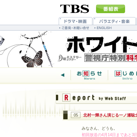
05
北村一輝さん演じる一ノ瀬聡
みなさん、どうも。
初回放送の4月14日まであと3