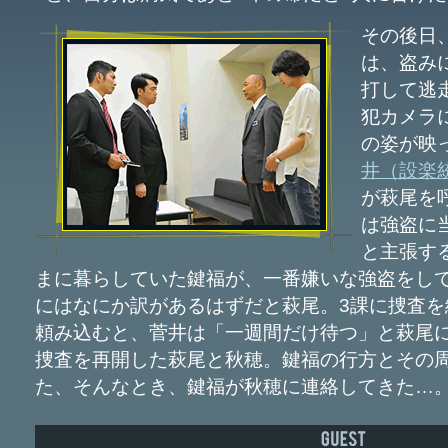
その後日
は、盗み
打して逃
犯カメラ
の姿が映
井（設楽
が萩尾を
は強盗に
と主張す
まに暮らしていた鍵福が、一番嫌いな強盗をし
にはなにか訳があるはずだと萩尾。3課に捜査を
頼み込むと、菅井は「一週間だけ待つ」と萩尾
捜査を再開した萩尾と秋穂。鍵福の行方とその
た、そんなとき、鍵福が秋穂に連絡してきた…