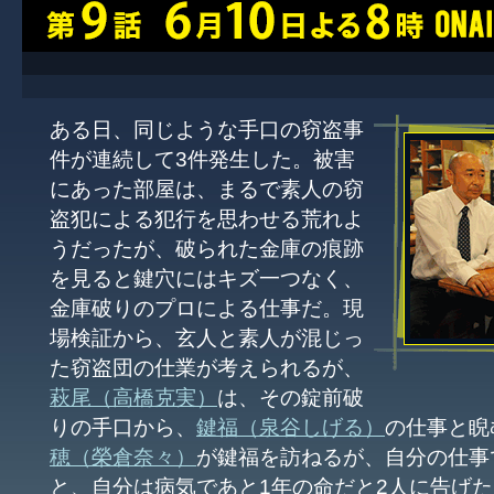
ある日、同じような手口の窃盗事
件が連続して3件発生した。被害
にあった部屋は、まるで素人の窃
盗犯による犯行を思わせる荒れよ
うだったが、破られた金庫の痕跡
を見ると鍵穴にはキズ一つなく、
金庫破りのプロによる仕事だ。現
場検証から、玄人と素人が混じっ
た窃盗団の仕業が考えられるが、
萩尾（高橋克実）
は、その錠前破
りの手口から、
鍵福（泉谷しげる）
の仕事と睨
穂（榮倉奈々）
が鍵福を訪ねるが、自分の仕事
と、自分は病気であと1年の命だと2人に告げた