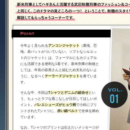
今年よく見られる
アンコンジャケット
（裏地、芯
地、肩パットがついていない、ソフトなシルエッ
トのジャケット）は、フォーマルにもカジュアル
にも活躍できる便利な1着です。新米刑事の秋穂と
しては、年長の萩尾さんと組むため失礼のないよ
うに、なるべく
テーラードジャケット
を着ていま
す。
そんな中、今回は
Tシャツとデニムの組合せ
とい
う、ちょっとラフな着こなしが注目してほしいポ
イント。
バレエシューズがヒョウ柄
で小粋にプリ
ントされたTシャツに、
赤い細ベルト
で全体を締め
ています。
なお、Tシャツのプリントは伝えたいメッセージが