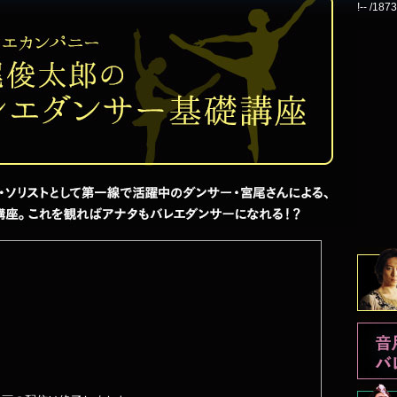
!-- /18