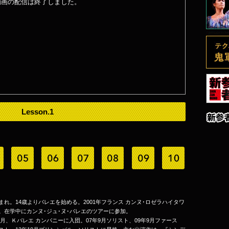
動画の配信は終了しました。
Lesson.1
まれ。14歳よりバレエを始める。2001年フランス カンヌ･ロゼラハイタワ
。在学中にカンヌ･ジュ･ヌ･バレエのツアーに参加。
10月、Ｋバレエ カンパニーに入団。07年9月ソリスト、09年9月ファース