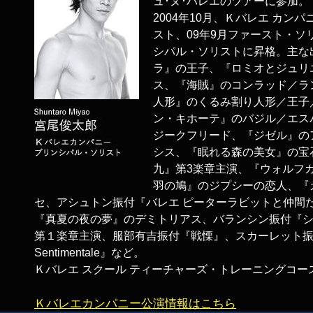
ュ･ヌ･バレエのツアーに参加。
2004年10月、Ｋバレエ カン
スト、09年9月ファースト・ソリ
シパル・ソリストに昇格。主な
ラ』の王子、『ロミオとジュリ
ス、『海賊』のコンラッド／ラ
人形』のくるみ割り人形／王子
ン・キホーテ』のバジル／エス
ジークフリード、『ジゼル』の
シス、『眠れる森の美女』の宝
九』第3楽章主演、『ウォルフ
羽の鳩』のジプシーの恋人、『
セ、アシュトン振付『バレエ ピーターラビットと仲間
『真夏の夜の夢』のデミトリアス、バランシン振付『シ
第１楽章主演、服部有吉振付『戦慄』、スカーレット振付『
Sentimentale』など。
Ｋバレエ スクール ティーチャーズ・トレーニングコー
Ｋバレエカンパニー公演情報はこちら