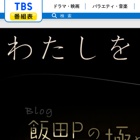
「TBSテレビ」トップページ
ドラマ・映画
バラエティ・音楽
番組表
検索