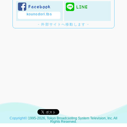
kounodori.tbs
- 外部サイトへ移動します -
Copyright©
1995-2026, Tokyo Broadcasting System Television, Inc. All
Rights Reserved.