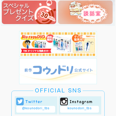
@kounodori_tbs
kounodori_tbs