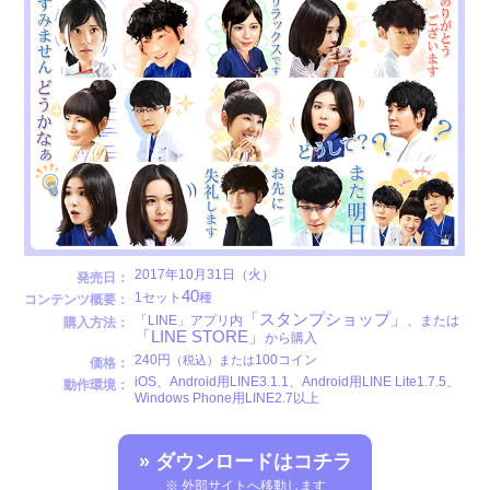
2017年10月31日（火）
発売日：
40
1セット
種
コンテンツ概要：
「スタンプショップ」
「LINE」アプリ内
、または
購入方法：
「LINE STORE」
から購入
240円
100コイン
（税込）または
価格：
iOS、Android用LINE3.1.1、Android用LINE Lite1.7.5、
動作環境：
Windows Phone用LINE2.7以上
» ダウンロードはコチラ
※ 外部サイトへ移動します