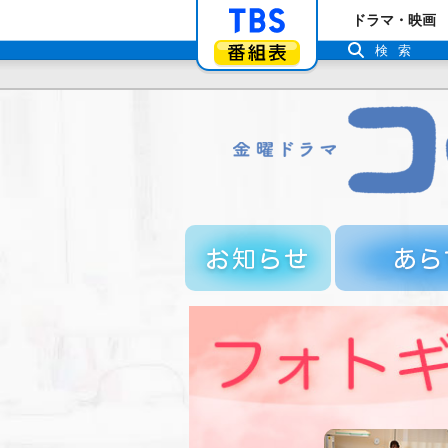
「TBSテレビ」ト
ドラマ・映画
番組表
検索