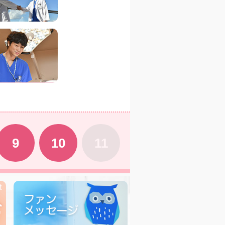
9
10
11