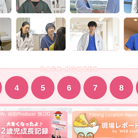
4
5
6
7
8