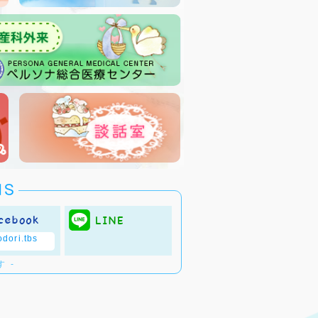
dori.tbs
 -