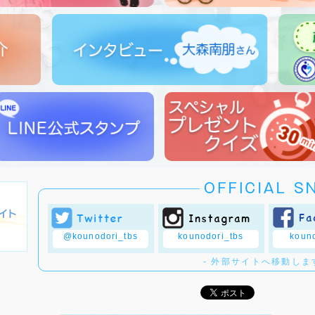
@kounodori_tbs
kounodori_tbs
kouno
- 外部サイトへ移動します