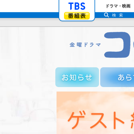
「TBSテレビ」ト
ドラマ・映画
番組表
検索