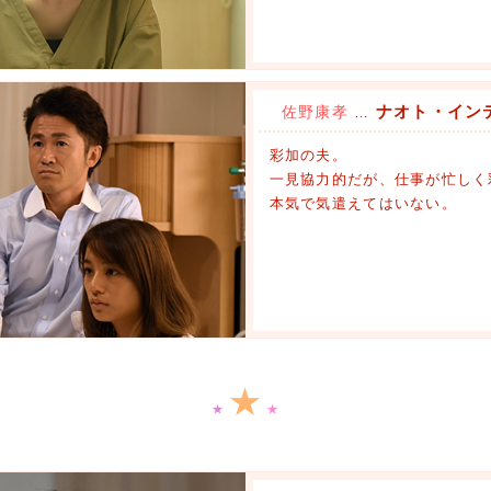
ナオト・イン
佐野康孝
…
彩加の夫。
一見協力的だが、仕事が忙しく
本気で気遣えてはいない。
★
★
★