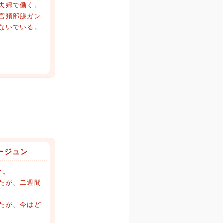
夫婦で働く。
宮頚部腺ガン
ないでいる。
ージュン
マ。
たが、二週間
たが、今はど