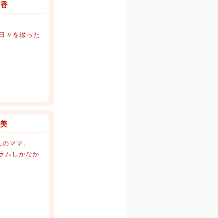
穂香
日々を綴った
瑠美
んのママ。
グラムしかなか