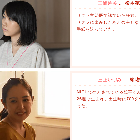
松本
三浦芽美
…
サクラ主治医で診ていた妊婦。
サクラに出産したあとの幸せな
手紙を送っていた。
柊
三上いづみ
…
NICUでケアされている雄平く
26週で生まれ、出生時は700
った。