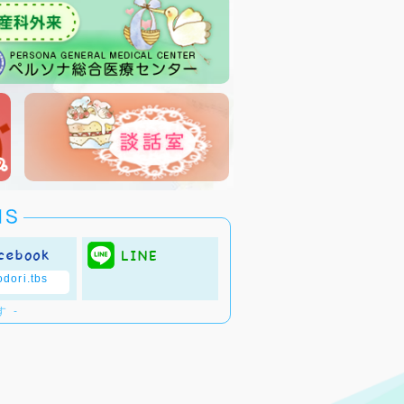
dori.tbs
 -