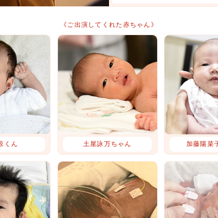
《ご出演してくれた赤ちゃん》
涼くん
土屋詠万ちゃん
加藤陽菜