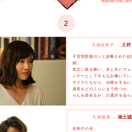
2
土村
久保佐和子
…
子宮頚部腺ガンと診断された妊
婦。
気丈に振る舞い、夫と共にウェ
ンナーとして今もなお働いてい
サクラたちから、治療をするに
成長をどのくらいまで待つか、
ゃんを諦めるか…の選択を迫ら
福士
久保慎吾
…
佐和子の夫。