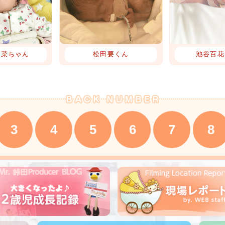
央菜ちゃん
松田要くん
池谷百花
3
4
5
6
7
8