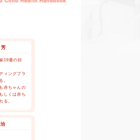
 芳
娠19週の妊
ディングプラ
る。
も赤ちゃんの
もしくは赤ち
れる。
誠治