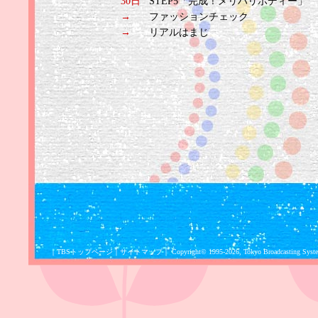
30日
STEP5「完成！メリハリボディー」
→
ファッションチェック
→
リアルはまじ
｜
TBSトップページ
｜
サイトマップ
｜
Copyright
©
1995-2026, Tokyo Broadcasting System