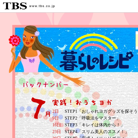
2日
STEP1「おしゃれヨガグッズを探そ
9日
STEP2「呼吸法をマスター」
16日
STEP3「キレイは体内から！」
23日
STEP4「スリム美人のススメ！」