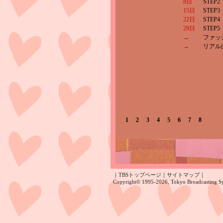
8日
STE
15日
STE
22日
STE
29日
STE
→
ファッ
→
リアル
1
2
3
4
5
6
7
8
｜
TBSトップページ
｜
サイトマップ
｜
Copyright
©
1995-2026, Tokyo Broadcasting Sys