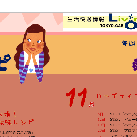
5日
STEP1「ハーブ
12日
STEP2「ビュ
19日
STEP3「ハー
26日
STEP4「アロ
P1「土鍋できのこご飯」
→
ファッションチ