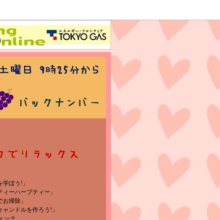
を学ぼう!」
ーティーハーブティー」
ブでお掃除」
マキャンドルを作ろう!」
ェック