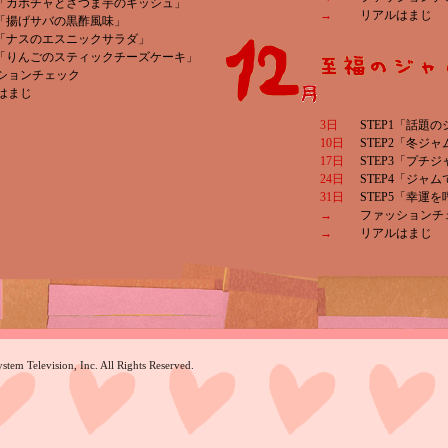
P2「カボチャとさつま芋のキッシュ」
→
リアルはまじ
P3「揚げサバの黒酢風味」
P4「ナスのエスニックサラダ」
P5「りんごのスティックチーズケーキ」
ションチェック
はまじ
3日
STEP1「話題
10日
STEP2「冬ジ
17日
STEP3「プチ
24日
STEP4「ジャ
31日
STEP5「幸運
→
ファッションチ
→
リアルはまじ
tem Television, Inc. All Rights Reserved.