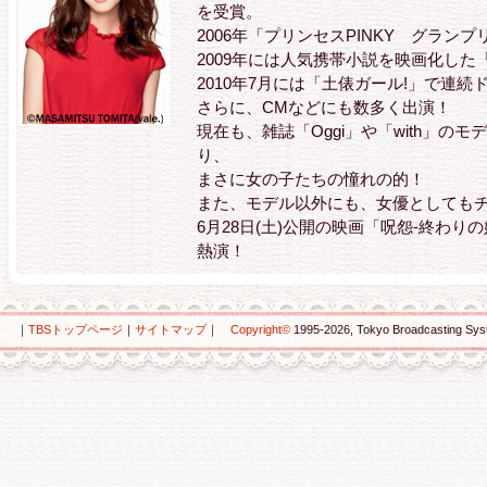
を受賞。
2006年「プリンセスPINKY グラン
2009年には人気携帯小説を映画化し
2010年7月には「土俵ガール!」で連
さらに、CMなどにも数多く出演！
現在も、雑誌「Oggi」や「with」の
り、
まさに女の子たちの憧れの的！
また、モデル以外にも、女優としても
6月28日(土)公開の映画「呪怨-終わり
熱演！
｜
TBSトップページ
｜
サイトマップ
｜
Copyright
©
1995-2026, Tokyo Broadcasting Syste