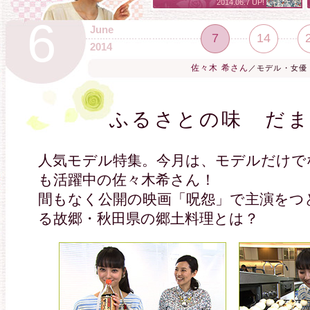
2014.06.7 UP!
6
June
7
14
2014
佐々木 希さん
／モデル・女優
ふるさとの味 だま
人気モデル特集。今月は、モデルだけで
も活躍中の佐々木希さん！
間もなく公開の映画「呪怨」で主演をつ
る故郷・秋田県の郷土料理とは？