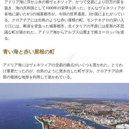
アドリア海に浮かぶ水の都ヴェネツィア。かつて交易により巨万の富を
築き、海の共和国として1000年の栄華を誇った。そんなヴェネツィアが
各地に築いた6つの城塞都市が、今回の世界遺産。3か国にまたがってい
る。クロアチアには出島のような赤い屋根の町。モンテネグロの深い入
り江には、断崖を背負った城塞都市。北イタリアの平原には星形の不思
議な町が築かれた。アドリア海からアルプス山麓まで南ヨーロッパを巡
る。
青い海と赤い屋根の町
アドリア海にはヴェネツィアの交易の拠点がいくつも置かれた。とりわ
け重要だったのが、出島のように突き出した町ザダル。クロアチア沿岸
部の複雑な地形を利用して築かれている。