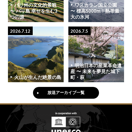
バリ州の文化的景観
ワスカラン国立公園
〜 バリ島 幸せを生む3
〜 標高5000m！熱帯最
つの源
大の氷河
2026.7.12
2026.7.5
明治日本の産業革命遺
産 〜 未来を夢見た城下
火山が生んだ絶景の島
町・萩
放送アーカイブ一覧