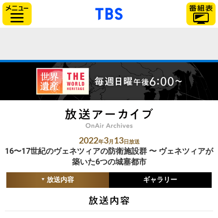
「TBSテレビ」トップ
サイドメニュー
2022
3
13
年
月
日放送
16〜17世紀のヴェネツィアの防衛施設群 〜 ヴェネツィアが
築いた6つの城塞都市
放送内容
ギャラリー