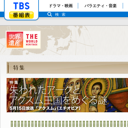
「TBSテレビ」トップページ
ドラマ・映画
バラエティ・音楽
番組表
検索