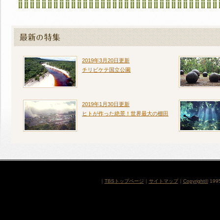
2019年3月20日更新
チリビケテ国立公園
2019年1月30日更新
ヒトが作った絶景！世界最大の棚田
｜
TBSトップページ
｜
サイトマップ
｜
Copyright
©
1995