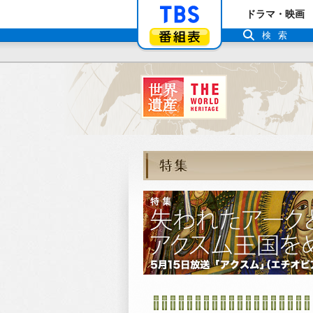
「TBSテレビ」ト
ドラマ・映画
番組表
検索