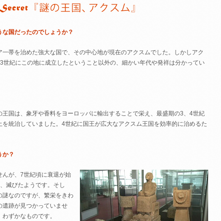
うな国だったのでしょうか？
ア一帯を治めた強大な国で、その中心地が現在のアクスムでした。しかしアク
、3世紀にこの地に成立したということ以外の、細かい年代や発祥は分かってい
の王国は、象牙や香料をヨーロッパに輸出することで栄え、最盛期の3、4世紀
土を統治していました。4世紀に国王が広大なアクスム王国を効率的に治めるた
。
うか？
せんが、7世紀頃に衰退が始
け、滅びたようです。そし
の謎なのですが、繁栄をきわ
の遺跡が見つかっていませ
、わずかなものです。