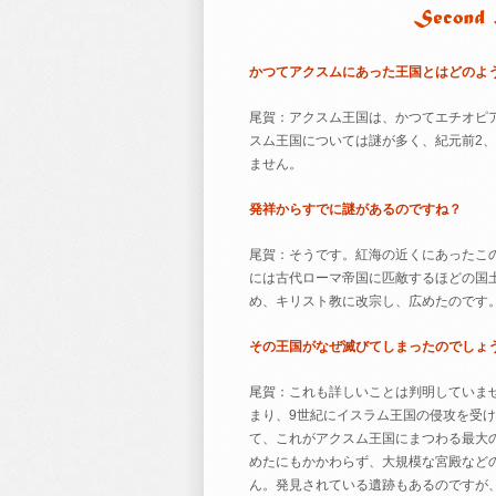
かつてアクスムにあった王国とはどのよ
尾賀：アクスム王国は、かつてエチオピ
スム王国については謎が多く、紀元前2
ません。
発祥からすでに謎があるのですね？
尾賀：そうです。紅海の近くにあったこ
には古代ローマ帝国に匹敵するほどの国
め、キリスト教に改宗し、広めたのです
その王国がなぜ滅びてしまったのでしょ
尾賀：これも詳しいことは判明していま
まり、9世紀にイスラム王国の侵攻を受
て、これがアクスム王国にまつわる最大
めたにもかかわらず、大規模な宮殿など
ん。発見されている遺跡もあるのですが