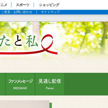
アニメ
スポーツ
ショッピング
ご意見・お問い合わせ
サイトマップ
G線上の
介
ファンメッセージ
見逃し配信
MESSAGE
Paravi