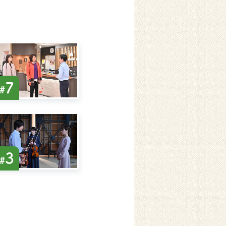
7
#
3
#