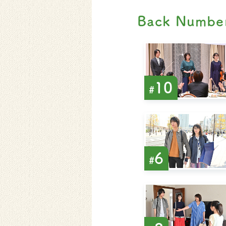
Back Numbe
10
#
6
#