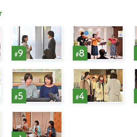
r
9
8
#
#
5
4
#
#