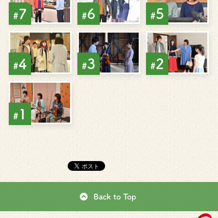
7
6
5
#
#
#
4
3
2
#
#
#
1
#
Back to Top