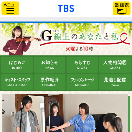
「TBSテレビ」トップ
サイドメニュー
はじめに
お知らせ
あらすじ
人物相関図
INTRO
NEWS
STORY
CHART
キャスト・スタッフ
原作紹介
ファンメッセージ
見逃し配信
CAST & STAFF
ORIGINAL
MESSAGE
Paravi