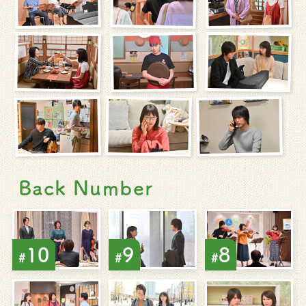
Back Number
10
9
8
#
#
#