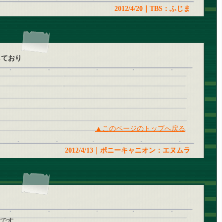
2012/4/20｜TBS：ふじま
述をしており
▲このページのトップへ戻る
2012/4/13｜ポニーキャニオン：エヌムラ
まです。