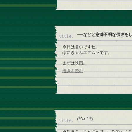
──などと意味不明な供
今日は暑いですね。
ぽにきゃんエヌムラです。
まずは映画...
続きを読む
(*´ω｀*)
みなさま、こんばんは。TBSのふじ