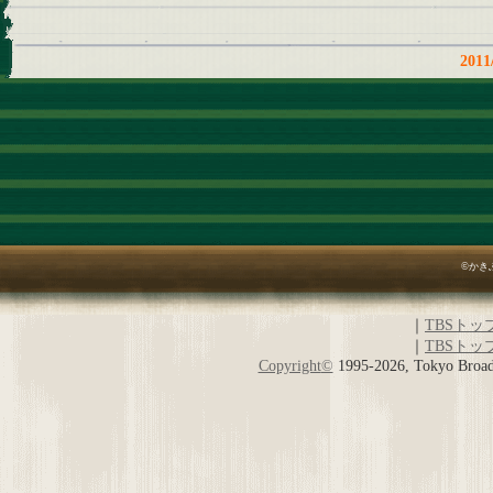
20
©かき
｜
TBSトッ
｜
TBSトッ
Copyright
©
1995-2026, Tokyo Broadc