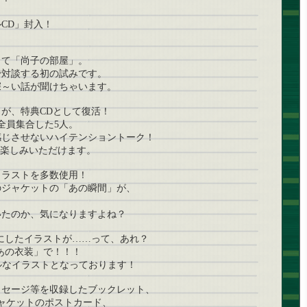
！
CD」封入！
して「尚子の部屋」。
で対談する初の試みです。
深～い話が聞けちゃいます。
が、特典CDとして復活！
全員集合した5人。
感じさせないハイテンショントーク！
お楽しみいただけます。
イラストを多数使用！
のジャケットの「あの瞬間」が、
いたのか、気になりますよね？
にしたイラストが……って、あれ？
あの衣装」で！！！
ルなイラストとなっております！
ッセージ等を収録したブックレット、
ャケットのポストカード、