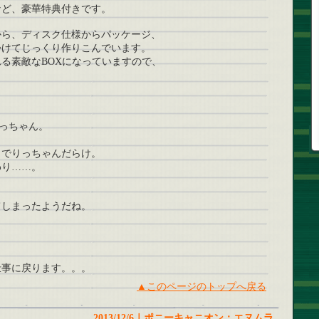
など、豪華特典付きです。
から、ディスク仕様からパッケージ、
かけてじっくり作りこんでいます。
る素敵なBOXになっていますので、
！
りっちゃん。
らでりっちゃんだらけ。
わり……。
てしまったようだね。
仕事に戻ります。。。
▲このページのトップへ戻る
2013/12/6｜ポニーキャニオン：エヌムラ