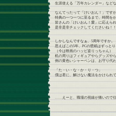
生涯使える「万年カレンダー」など
なんてったって「けいおん！」です
特典の一つ一つに至るまで、時間を
皆さんの「けいおん！愛」に応えられ
是非是非チェックしてくださいね！
しかしなんですなぁ、5周年ですか。
思えばこの5年、PCの壁紙はずっと
（今は映画のハッピ姿りっちゃん）
机の周りはフィギュアやらグッズや
例の黄色いシャーペンは、お守り代
「た・い・な・か・り・つ」
僕は君に、解けない魔法をかけられ
……えーと、職場の視線が痛いので