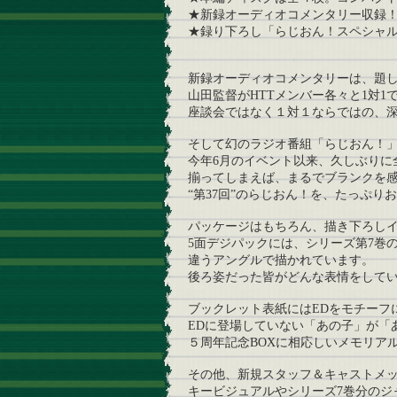
★新録オーディオコメンタリー収録
★録り下ろし「らじおん！スペシャル
新録オーディオコメンタリーは、題
山田監督がHTTメンバー各々と1対1
座談会ではなく１対１ならではの、
そして幻のラジオ番組「らじおん！」
今年6月のイベント以来、久しぶりに
揃ってしまえば、まるでブランクを
“第37回”のらじおん！を、たっぷり
パッケージはもちろん、描き下ろし
5面デジパックには、シリーズ第7巻
違うアングルで描かれています。
後ろ姿だった皆がどんな表情をして
ブックレット表紙にはEDをモチーフ
EDに登場していない「あの子」が「
５周年記念BOXに相応しいメモリア
その他、新規スタッフ＆キャストメ
キービジュアルやシリーズ7巻分のジ