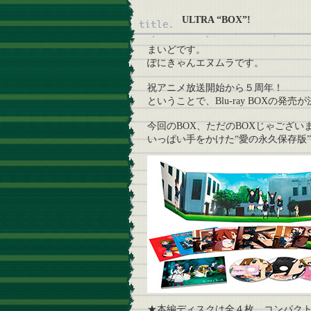
ULTRA “BOX”!
まいどです。
ぽにきゃんエヌムラです。
祝アニメ放送開始から５周年！
ということで、Blu-ray BOXの発
今回のBOX、ただのBOXじゃござい
いっぱい手をかけた“愛の永久保存版
★本編ディスクは全４枚。コンパク