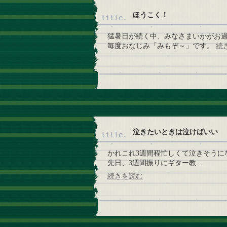
ほうこく！
猛暑日が続く中、みなさまいかがお
毎度おなじみ「みもぞ～」です。
続
泣きたいときは泣けばいい
かれこれ3週間程忙しくて泣きそうに
先日、3週間振りにギター教...
続きを読む