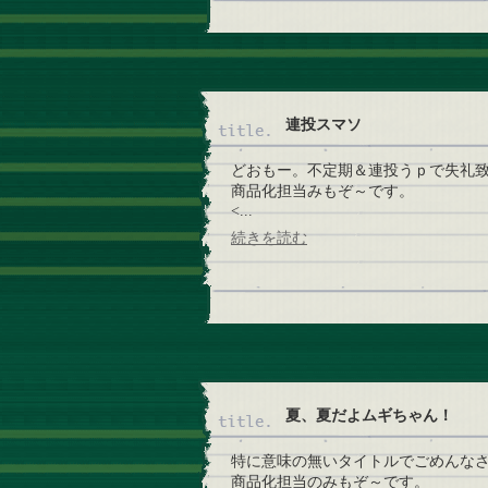
連投スマソ
どおもー。不定期＆連投うｐで失礼
商品化担当みもぞ～です。
<...
続きを読む
夏、夏だよムギちゃん！
特に意味の無いタイトルでごめんな
商品化担当のみもぞ～です。