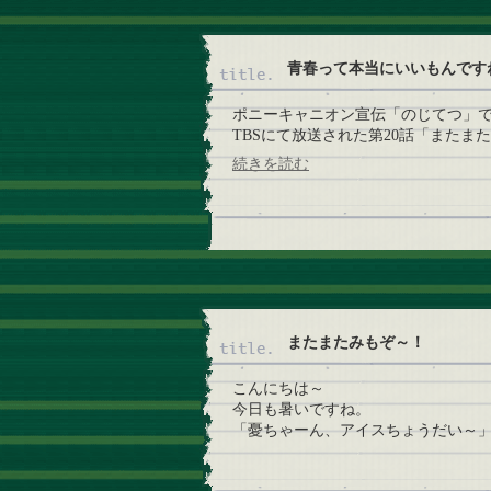
青春って本当にいいもんです
ポニーキャニオン宣伝「のじてつ」
TBSにて放送された第20話「またまた学
続きを読む
またまたみもぞ～！
こんにちは～
今日も暑いですね。
「憂ちゃーん、アイスちょうだい～