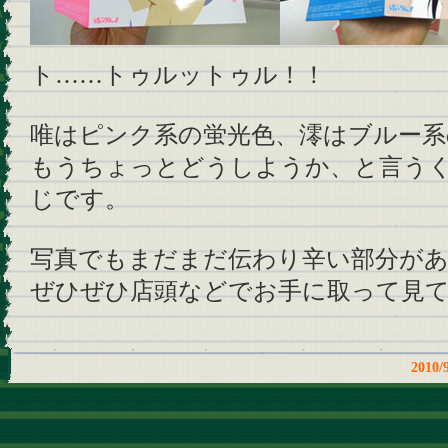
ト……トゥルットゥル！！
唯はピンク系の蛍光色、澪はブルー系
もうちょっとどうしようか、と言う
じです。
写真でもまだまだ伝わり辛い部分が
ぜひぜひ店頭などでお手に取って見
201