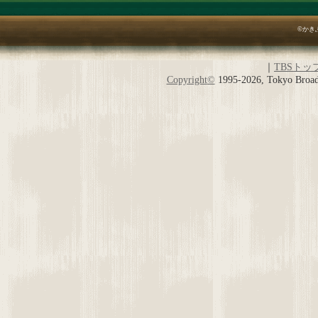
©かき
｜
TBSトッ
Copyright
©
1995-2026, Tokyo Broadc