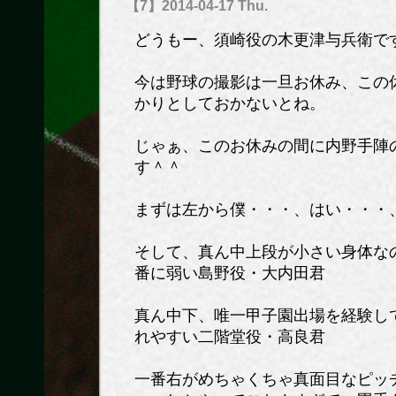
【7】2014-04-17 Thu.
どうもー、須崎役の木更津与兵衛で
今は野球の撮影は一旦お休み、この
かりとしておかないとね。
じゃぁ、このお休みの間に内野手陣
す＾＾
まずは左から僕・・・、はい・・・
そして、真ん中上段が小さい身体な
番に弱い島野役・大内田君
真ん中下、唯一甲子園出場を経験し
れやすい二階堂役・高良君
一番右がめちゃくちゃ真面目なピッ